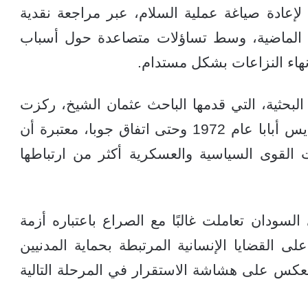
 لإعادة صياغة عملية السلام، عبر مراجعة نقدية
قود الماضية، وسط تساؤلات متصاعدة حول أسباب
نهاء النزاعات بشكل مستدام.
البحثية، التي قدمها الباحث عثمان الشيخ، ركزت
على تحليل مسارات السلام منذ اتفاقية أديس أبابا عام 1972 وحتى اتفاق جوبا، معتبرة أن
ت القوى السياسية والعسكرية أكثر من ارتباطها
لسودان تعاملت غالبًا مع الصراع باعتباره أزمة
ى القضايا الإنسانية المرتبطة بحماية المدنيين
انعكس على هشاشة الاستقرار في المرحلة التالية