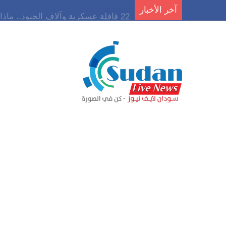
آخر الأخبار
22 قافلة عسكرية وآلاف الجنود.. ماذا يحدث في كردفان مع تصاعد أزمة النازحين؟