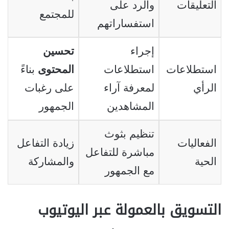
التعليقات
والرد على
للمجتمع
استفساراتهم
إجراء
تحسين
استطلاعات
استطلاعات
المحتوى
بناءً
الرأي
لمعرفة آراء
على رغبات
المشاهدين
الجمهور
تنظيم بثوث
الفعاليات
زيادة التفاعل
مباشرة للتفاعل
الحية
والمشاركة
مع الجمهور
التسويق بالعمولة عبر اليوتيوب