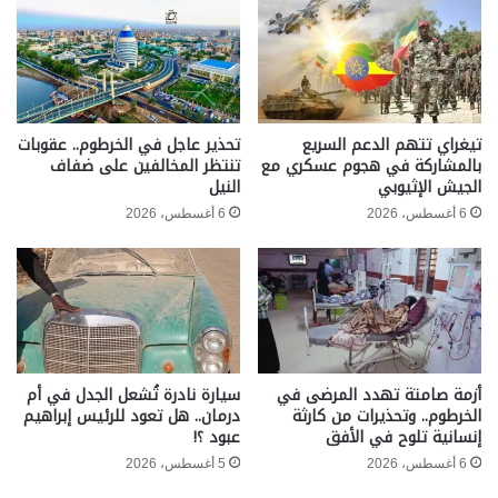
تيغراي تتهم الدعم السريع
تحذير عاجل في الخرطوم.. عقوبات
بالمشاركة في هجوم عسكري مع
تنتظر المخالفين على ضفاف
الجيش الإثيوبي
النيل
6 أغسطس، 2026
6 أغسطس، 2026
أزمة صامتة تهدد المرضى في
سيارة نادرة تُشعل الجدل في أم
الخرطوم.. وتحذيرات من كارثة
درمان.. هل تعود للرئيس إبراهيم
إنسانية تلوح في الأفق
عبود ؟!
6 أغسطس، 2026
5 أغسطس، 2026