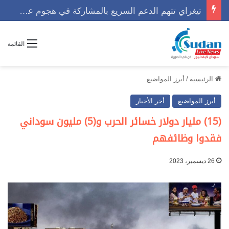
تيغراي تتهم الدعم السريع بالمشاركة في هجوم عسكري مع الجيش الإثيوبي
القائمة
الرئيسية
/
أبرز المواضيع
أبرز المواضيع
أخر الأخبار
(15) مليار دولار خسائر الحرب و(5) مليون سوداني
فقدوا وظائفهم
26 ديسمبر، 2023