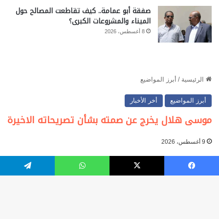
صفقة أبو عمامة.. كيف تقاطعت المصالح حول
الميناء والمشروعات الكبرى؟
8 أغسطس، 2026
يسبوك
‫X
واتساب
تيلقرام
زر