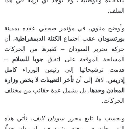
بالكفاءة والوطنية”، ولا توجد أي أزمة في هذا
الملف.
وأوضح مناوي، في مؤتمر صحفي عقده بمدينة
بورتسودان
عقب اجتماع
الكتلة الديمقراطية
، أن
حركة تحرير السودان – كغيرها من الحركات
المسلحة الموقعة على اتفاق
جوبا للسلام
–
قدمت ترشيحاتها إلى رئيس الوزراء
كامل
إدريس
، لافتًا إلى أن
تأخر التعيينات لا يخص وزارة
المعادن وحدها
، بل يشمل عدة حقائب من مختلف
الحركات.
وبحسب ما تابع محرر
سودان لايف
، تأتي هذه
التصريحات في وقت يشهد فيه السودان جدلًا