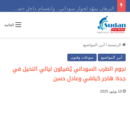
البرهان يمهّد لحوار سوداني.. وانقسام داخل «صمود» يهدد المشهد
القائمة
الرئيسية
/
أبرز المواضيع
أبرز المواضيع
منوعات وفنون
نجوم الطرب السوداني يُضيئون ليالي النخيل في
جدة: هاجر كباشي وعادل حسن
10 يوليو، 2025