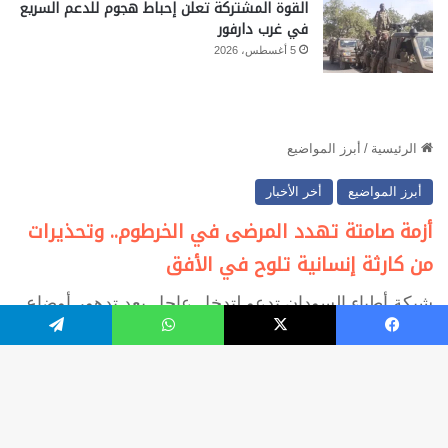
القوة المشتركة تعلن إحباط هجوم للدعم السريع
في غرب دارفور
5 أغسطس، 2026
فيسبوك
‫X
واتساب
تيلقرام
زر