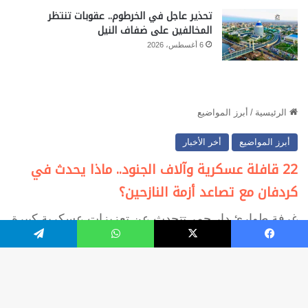
تحذير عاجل في الخرطوم.. عقوبات تنتظر
المخالفين على ضفاف النيل
6 أغسطس، 2026
فيسبوك
‫X
واتساب
تيلقرام
زر