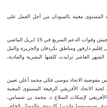
عة المستوى معنية بالسودان من أجل العمل على
وانزلق السودان إلى حرب بلا هوداة بين الجيش وقوات الدعم السريع في 15 ابريل الماضي
 إقليم دارفور ومناطق بكردفان والجزيرة والنيل
لشهر العاشر تزايدت كلفتها البشرية والمادية،
 رئيس مفوضية الاتحاد موسى فكي محمد أعلن تعيين
نة الاتحاد الأفريقي الرفيعة المستوى المعنية
 الأفريقي لإسكات السلاح د. محمد بن شمباس،
بق سبيسيوسا وانديرا كازيبوي والممثل الخاص