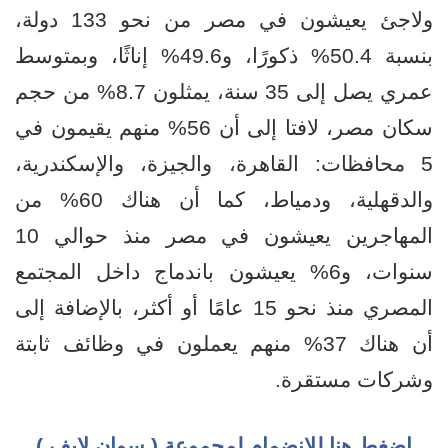
ولاجئ يعيشون في مصر من نحو 133 دولة،
بنسبة 50.4% ذكورًا، و49.6% إناثًا، وبمتوسط
عمري يصل إلى 35 سنة، يمثلون 8.7% من حجم
سكان مصر، لافتا إلى أن 56% منهم يقيمون في
5 محافظات: القاهرة، والجيزة، والإسكندرية،
والدقهلية، ودمياط، كما أن هناك 60% من
المهاجرين يعيشون في مصر منذ حوالي 10
سنوات، و6% يعيشون باندماج داخل المجتمع
المصري منذ نحو 15 عامًا أو أكثر، بالإضافة إلى
أن هناك 37% منهم يعملون في وظائف ثابتة
وشركات مستقرة.
اضغط هنا للإنضمام لمجموعة ( سوان لايف )