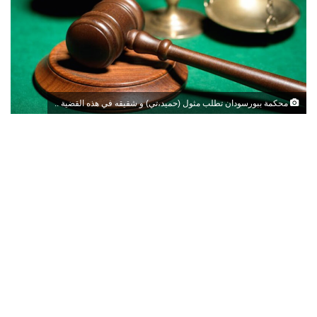
محكمة ببورسودان تطلب مثول (حميد،تي) و شقيقه في هذه القضية ..