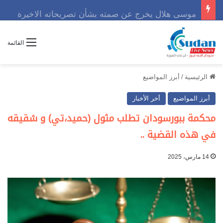
موسى هلال يخرج عن صمته بشأن تصريحاته الاخيرة
القائمة
الرئيسية
/
أبرز المواضيع
أبرز المواضيع
أخر الأخبار
محكمة ببورسودان تطلب مثول (حميد،تي) و شقيقه
في هذه القضية ..
14 مارس، 2025