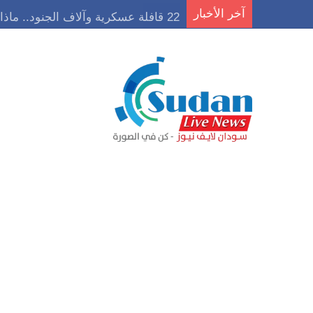
آخر الأخبار
22 قافلة عسكرية وآلاف الجنود.. ماذا يحدث في كردفان مع تصاعد أزمة النازحين؟