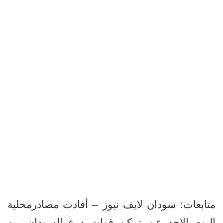
متابعات: سودان لايف نيوز – أفادت مصادرمحلية
اليوم الاحد عن تمكن قوات درع السودان من