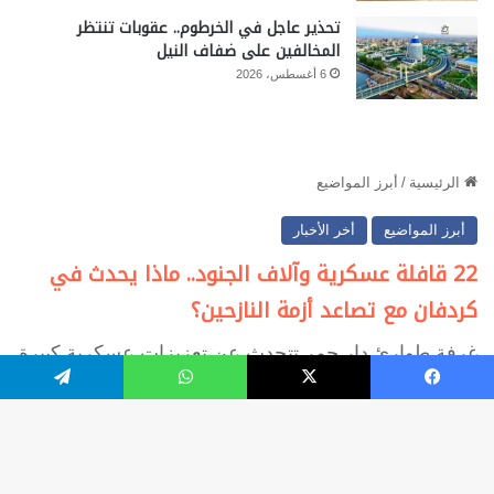
تحذير عاجل في الخرطوم.. عقوبات تنتظر
المخالفين على ضفاف النيل
6 أغسطس، 2026
فيسبوك
‫X
واتساب
تيلقرام
زر