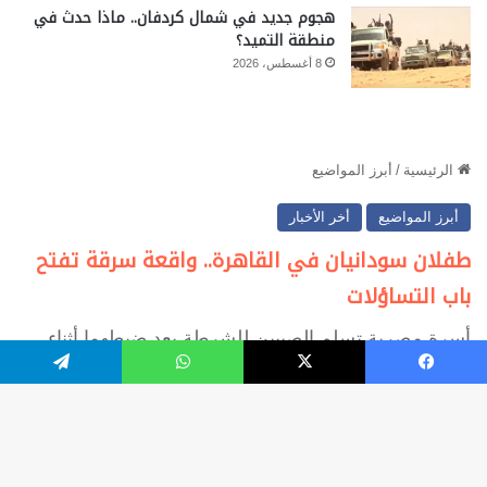
هجوم جديد في شمال كردفان.. ماذا حدث في
منطقة التميد؟
8 أغسطس، 2026
فيسبوك
‫X
واتساب
تيلقرام
زر