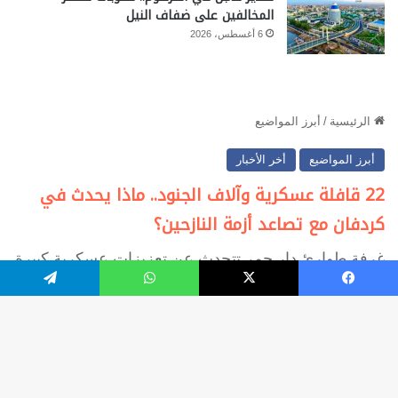
المخالفين على ضفاف النيل
6 أغسطس، 2026
فيسبوك
‫X
واتساب
تيلقرام
زر