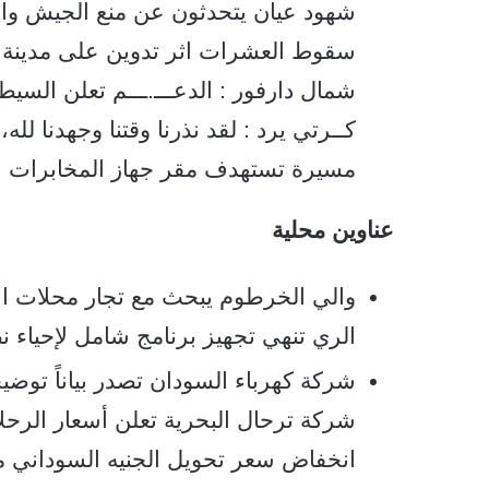
شهود عيان يتحدثون عن منع الجيش وال
سقوط العشرات اثر تدوين على مدينة ا
شمال دارفور : الدعـــ.ـــم تعلن الس
كــرتي يرد : لقد نذرنا وقتنا وجهدنا لله، 
مسيرة تستهدف مقر جهاز المخابرات الع
عناوين محلية
والي الخرطوم يبحث مع تجار محلات است
الري تنهي تجهيز برنامج شامل لإحياء 
شركة كهرباء السودان تصدر بياناً توضيحي
شركة ترحال البحرية تعلن أسعار الرح
انخفاض سعر تحويل الجنيه السوداني مقابل الجن