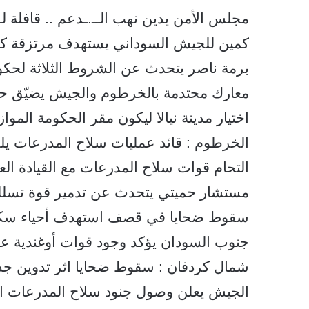
مجلس الأمن يدين نهب الــ.ـدعم .. قافلة لـ
كمين للجيش السوداني يستهدف مرتزقة كولو
برمة ناصر يتحدث عن الشروط الثلاثة لحكو
معارك محتدمة بالخرطوم والجيش يضيّق ح
اختيار مدينة نيالا ليكون مقر الحكومة المواز
الخرطوم : قائد عمليات سلاح المدرعات ي
التحام قوات سلاح المدرعات مع القيادة ا
مستشار حميتي يتحدث عن تدمير قوة تسل
سقوط ضحايا في قصف استهدف أحياء سكني
جنوب السودان يؤكد وجود قوات أوغندية عل
شمال كردفان : سقوط ضحايا اثر تدوين جد
الجيش يعلن وصول جنود سلاح المدرعات الى