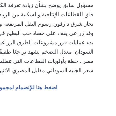
مسؤول سابق يوضح بشأن زيادة تعرفة الكه
قلق للقطاعات الإنتاجية والسكنية من الزياد
تجار شرق دارفور: رسوم النقل المرتفعة ته
وفد زراعي يقف على حصاد حب البطيخ فى ا
بدء عمليات فرز مشروعات الطرق الزراعية بطول (١٤٩) كيلومتر
السودان: معدل التضخم يشهد تراجعًا طفيفًا
مصر.. خطة بأولويات القطاعات التي تتطلب
سعر الجنيه السوداني مقابل المصري الاثنين 17 مارس 25
اضغط هنا للإنضمام لمجمو