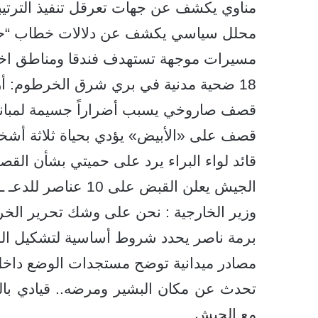
مناوي يكشف عن جهات تعرقل تنفيذ الترتيبا
محلل سياسي يكشف عن دلالات خطاب “حميت
مسيرات موجهة تستهدف فندقا ومناطق اخرى 
18 ضحية مدنية في بري شرق الخرطوم: أزمة إنسانية تتفاقم تحت وطأة الحصار
قصف صاروخي يسبب أضراراً جسيمة لمباني 
قصف على «الأبيض» يؤدي بحياة ثلاثة أشخاص وي
قائد لواء البراء يرد على حميتي بشأن الق
الجيش يعلن القبض على 10 عناصر للدعـ ـم بأزياء نسائية
وزير الخارجية : نحن على وشك تحرير الخ
برمة ناصر يحدد شروط أساسية لتشكيل الح
مصادر ميدانية توضح مستجدات الوضع داخ
تحدث عن مكان البشير ومرضه.. قيادي بالم
مع الجيش