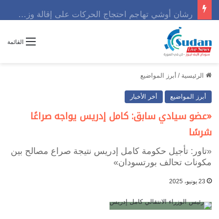
رشان أوشي تهاجم احتجاج الحركات على إقالة وزير وتوجه رسالة حاسمه
القائمة
الرئيسية
/
أبرز المواضيع
أبرز المواضيع
أخر الأخبار
«عضو سيادي سابق: كامل إدريس يواجه صراعًا
شرسًا
«تاور: تأجيل حكومة كامل إدريس نتيجة صراع مصالح بين
مكونات تحالف بورتسودان»
23 يونيو، 2025