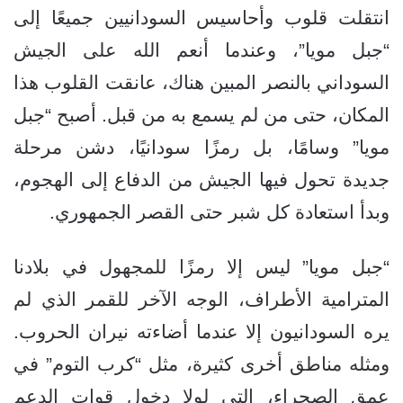
انتقلت قلوب وأحاسيس السودانيين جميعًا إلى
“جبل مويا”، وعندما أنعم الله على الجيش
السوداني بالنصر المبين هناك، عانقت القلوب هذا
المكان، حتى من لم يسمع به من قبل. أصبح “جبل
مويا” وسامًا، بل رمزًا سودانيًا، دشن مرحلة
جديدة تحول فيها الجيش من الدفاع إلى الهجوم،
وبدأ استعادة كل شبر حتى القصر الجمهوري.
“جبل مويا” ليس إلا رمزًا للمجهول في بلادنا
المترامية الأطراف، الوجه الآخر للقمر الذي لم
يره السودانيون إلا عندما أضاءته نيران الحروب.
ومثله مناطق أخرى كثيرة، مثل “كرب التوم” في
عمق الصحراء، التي لولا دخول قوات الدعم