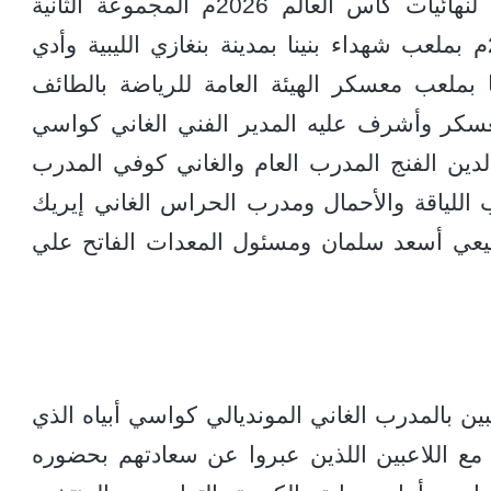
والسادسة لتصفيات قارة إفريقيا المؤهلة لنهائيات كأس العالم 2026م المجموعة الثانية
والمحدد لهما يومي 22 و25 مارس 2025م بملعب شهداء بنينا بمدينة بنغازي الليبية وأدي
ملعب معسكر الهيئة العامة للرياضة بالطائف
معسكر وأشرف عليه المدير الفني الغاني كواسي
لدين الفنج المدرب العام والغاني كوفي المدرب
اللياقة والأحمال ومدرب الحراس الغاني إيريك
يعي أسعد سلمان ومسئول المعدات الفاتح علي
بين بالمدرب الغاني المونديالي كواسي أبياه الذي
ا مع اللاعبين اللذين عبروا عن سعادتهم بحضوره