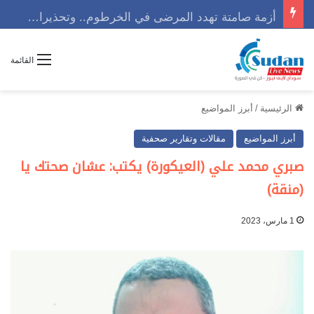
أزمة صامتة تهدد المرضى في الخرطوم.. وتحذيرات من كارثة إنسانية تلوح في الأفق
القائمة
الرئيسية
/
أبرز المواضيع
أبرز المواضيع
مقالات وتقارير صحفية
صبري محمد علي (العيكورة) يكتب: عشان صحتك يا
(منقة)
1 مارس، 2023