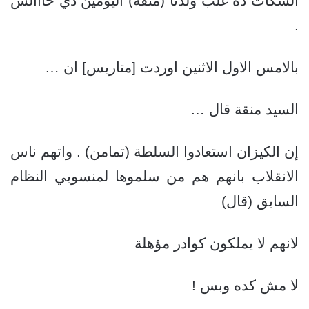
السكات ده غلب ولدنا (منقة) اليومين دي خااالس
.
بالامس الاول الاثنين اوردت [متاريس] ان …
السيد منقة قال …
إن الكيزان استعادوا السلطة (تمامن) . واتهم ناس
الانقلاب بانهم هم من سلموها لمنسوبي النظام
السابق (قال)
لانهم لا يملكون كوادر مؤهلة
لا مش كده وبس !