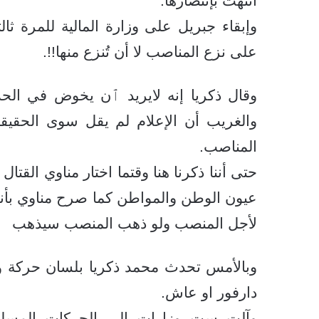
انتهت بإنتصارها.
وإبقاء جبريل على وزارة المالية للمرة ث
على نزع المناصب لا أن تُنزع منها!!.
وقال ذكريا إنه لايريد ٱن يخوض في الح
والغريب أن الإعلام لم يقل سوى الحقيقة
المناصب.
حتى أننا ذكرنا هنا وقتما اختار مناوي ال
عيون الوطن والمواطن كما صرح مناوي بأنه 
لأجل المنصب ولو ذهب المنصب سيذهب
وبالأمس تحدث محمد ذكريا بلسان حركة وص
دارفور او عاش.
وآلت ست وزارات الي الحركات المسلحة