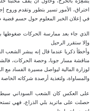
يشعِرّه بالحرج، وحاول أن يقف مختبئاً خ
اختراق، الأمور تسير بتطور وتقدم وروح إجا
في إعلان الخبر المعلوم حول حسم قضية صر
الذي جاء بعد ممارسة الحركات ضغوطها با
وإلا ستقرر الرحيل
وأخطأ ذكريا عندما قال إنه يبشر الشعب ا
مناقشة مسار جوبا، وحصة الحركات، فالشعب
لوزارة المالية ليواصل مسيرة الفساد مع ال
والمساواة، ولتغذية أرصدة شركاته الخاصة ب
على العكس كان الشعب السوداني سيطمئن،
حصلت على ماتريد بلي الذراع، فهي تستح