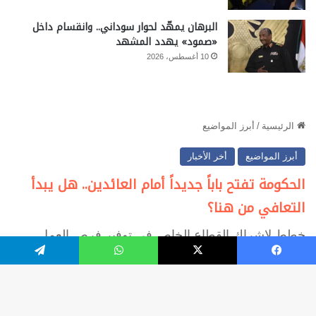
البرهان يمهّد لحوار سوداني.. وانقسام داخل
«صمود» يهدد المشهد
10 أغسطس، 2026
فيسبوك
‫X
واتساب
تيلقرام