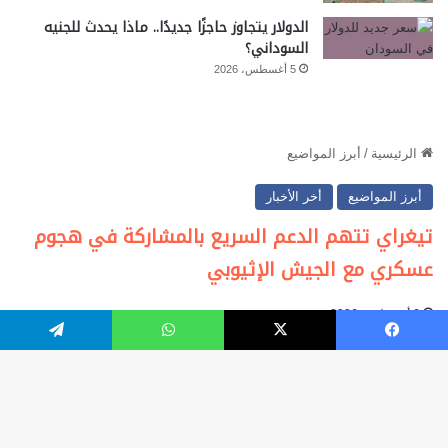
الدولار يتجاوز حاجزًا جديدًا.. ماذا يحدث للجنيه
السوداني؟
5 أغسطس، 2026
فيسبوك
‫X
واتساب
تيلقرام
زر