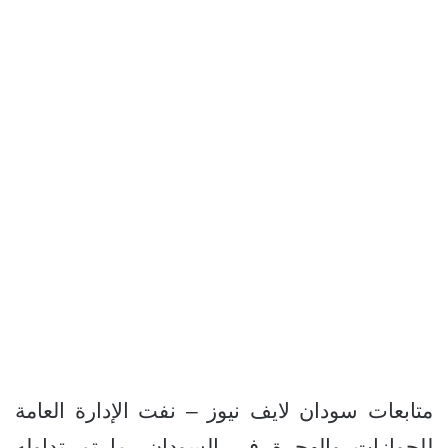
متابعات سودان لايف نيوز – نفت الإدارة العامة
للجوازات والهجرة في السودان، ما تم تداوله