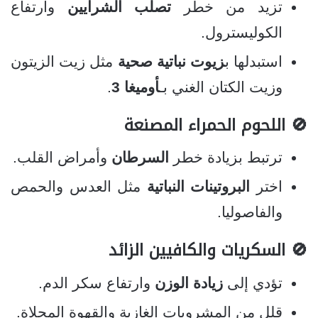
تزيد من خطر
تصلب الشرايين
وارتفاع
الكوليسترول.
استبدلها ب
زيوت نباتية صحية
مثل زيت الزيتون
وزيت الكتان الغني بـ
أوميغا 3
.
🚫 اللحوم الحمراء المصنعة
ترتبط بزيادة خطر
السرطان
وأمراض القلب.
اختر
البروتينات النباتية
مثل العدس والحمص
والفاصوليا.
🚫 السكريات والكافيين الزائد
تؤدي إلى
زيادة الوزن
وارتفاع سكر الدم.
قلل من المشروبات الغازية والقهوة المحلاة.