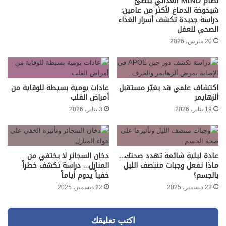
نظام MIND الغذائي يبطئ
شيخوخة الدماغ لأكثر من عامين:
دراسة جديدة تكشف أسرار الغذاء
الصحي للعقل
20 مارس، 2026
اكتشاف علمي قد يغيّر مستقبل
عادات يومية بسيطة للوقاية من
ألزهايمر
أمراض القلب
19 يناير، 2026
3 يناير، 2026
عادة ليلية شائعة تهدد صحتك…
دخان السجائر لا يختفي من
ماذا تفعل وجبات منتصف الليل
المنازل… دراسة تكشف خطراً
بالجسم؟
خفياً يدوم أياماً
22 ديسمبر، 2025
22 ديسمبر، 2025
اكتب تعليقك