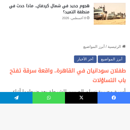
هجوم جديد في شمال كردفان.. ماذا حدث في
منطقة التميد؟
8 أغسطس، 2026
فيسبوك
‫X
واتساب
تيلقرام
زر