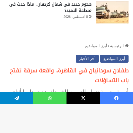
هجوم جديد في شمال كردفان.. ماذا حدث في
منطقة التميد؟
8 أغسطس، 2026
يسبوك
‫X
واتساب
تيلقرام
زر