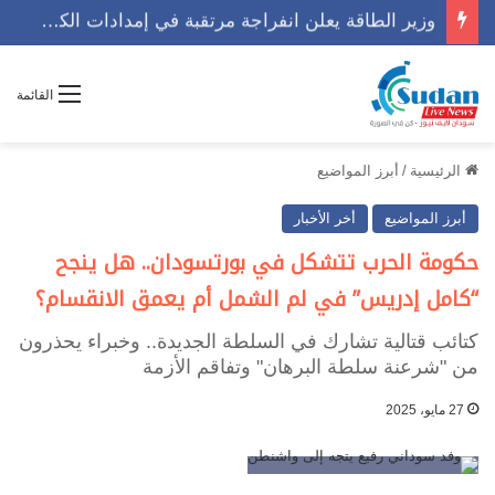
عودة خدمات الرقم الوطني والبطاقة القومية في بحري قريبًا
القائمة
الرئيسية
/
أبرز المواضيع
أبرز المواضيع
أخر الأخبار
حكومة الحرب تتشكل في بورتسودان.. هل ينجح
“كامل إدريس” في لم الشمل أم يعمق الانقسام؟
كتائب قتالية تشارك في السلطة الجديدة.. وخبراء يحذرون
من "شرعنة سلطة البرهان" وتفاقم الأزمة
27 مايو، 2025