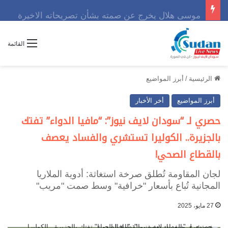
موسى هلال يخرج عن صمته بشأن تصريحاته الاخيرة
القائمة
الرئيسية
/
أبرز المواضيع
أبرز المواضيع
أخر الأخبار
حصري لـ “سودان لايف نيوز”: “مافيا الدواء” تفتك
بالجزيرة.. الكوليرا تستشري والفساد يعصف
بالقطاع الصحي!
لجان المقاومة تُطلق صرخة استغاثة: أدوية الملاريا
المجانية تُباع بأسعار "خرافية" وسط صمت "مريب"
27 مايو، 2025