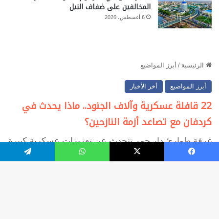
المخالفين على ضفاف النيل
6 أغسطس، 2026
فيسبوك
‫X
واتساب
تيلقرام
زر
ال