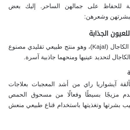
عة للحفاظ على جمالهن الساحر. إليك بعض
ة ببشرتهن وشعرهن:
لعيون الجذابة
تؤمن النجمة العالمية بريانكا شوبرا بفعالية الكاجال (Kajal)، وهو منتج طبيعي تقليدي مصنوع
كاجال لتحديد عينيها ومنحهما جاذبية آسرة.
ة
تألقة آيشواريا راي من أشد المعجبات بعلاجات
خدم مزيجًا بسيطًا وفعالًا من مسحوق الحمص
طيب بشرتها وتغذيتها باستخدام قناع طبيعي منعش