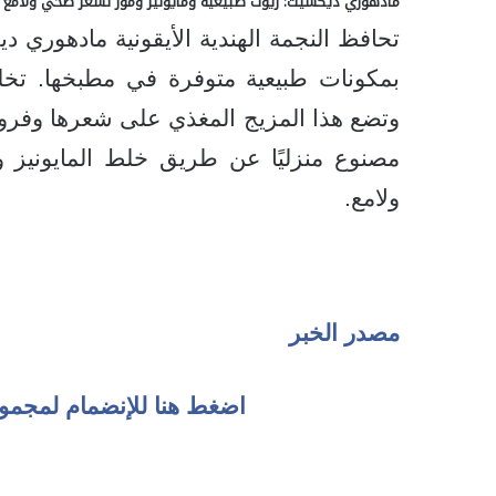
مادهوري ديكسيت: زيوت طبيعية ومايونيز وموز لشعر صحي ولامع
تحافظ النجمة الهندية الأيقونية مادهوري
بمكونات طبيعية متوفرة في مطبخها. تخل
وتضع هذا المزيج المغذي على شعرها وفروة
مصنوع منزليًا عن طريق خلط المايونيز
ولامع.
مصدر الخبر
اضغط هنا للإنضمام لمجمو