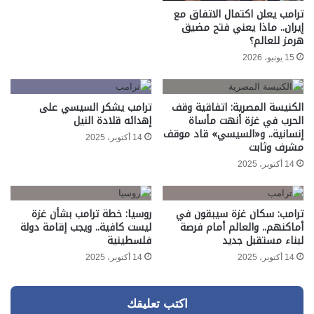
ترامب يعلن اكتمال الاتفاق مع
إيران.. ماذا يعني فتح مضيق
هرمز للعالم؟
15 يونيو، 2026
الكنيسة المصرية: اتفاقية وقف
ترامب يشكر السيسي على
الحرب في غزة أنهت مأساة
إهدائه قلادة النيل
إنسانية.. و«السيسي» قاد موقف
14 أكتوبر، 2025
مشرف وثابت
14 أكتوبر، 2025
ترامب: سكان غزة سيبقون في
روسيا: خطة ترامب بشأن غزة
أماكنهم.. والعالم أمام فرصة
ليست كافية.. ويجب إقامة دولة
لبناء مستقبل جديد
فلسطينية
14 أكتوبر، 2025
14 أكتوبر، 2025
اكتب تعليقك