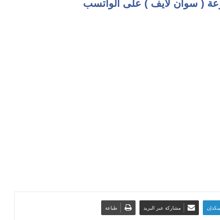
عة ( سوان لايف ) على الواتسب
ينكدإن
مشاركة عبر البريد
طباعة