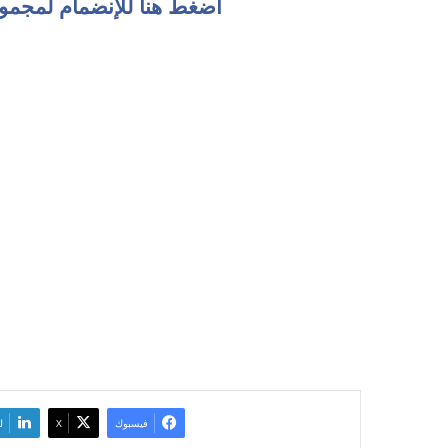
اضغط هنا للإنضمام لمجمو
فيسبوك
‫X
ل