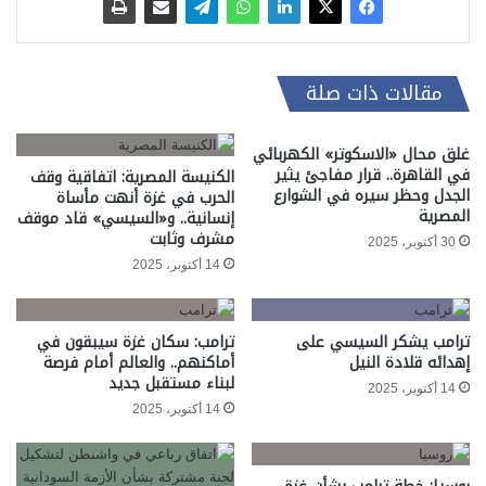
مقالات ذات صلة
غلق محال «الاسكوتر» الكهربائي
في القاهرة.. قرار مفاجئ يثير
الكنيسة المصرية: اتفاقية وقف
الجدل وحظر سيره في الشوارع
الحرب في غزة أنهت مأساة
المصرية
إنسانية.. و«السيسي» قاد موقف
مشرف وثابت
30 أكتوبر، 2025
14 أكتوبر، 2025
ترامب يشكر السيسي على
ترامب: سكان غزة سيبقون في
إهدائه قلادة النيل
أماكنهم.. والعالم أمام فرصة
لبناء مستقبل جديد
14 أكتوبر، 2025
14 أكتوبر، 2025