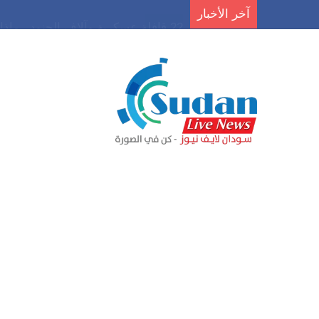
آخر الأخبار
22 قافلة عسكرية وآلاف الجنود.. ماذا يحدث في كردفان مع تصاعد أزمة النازحين؟