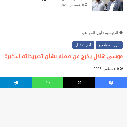
8 أغسطس، 2026
فيسبوك
‫X
واتساب
تيلقرام
زر
ال