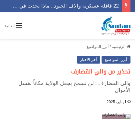
22 قافلة عسكرية وآلاف الجنود.. ماذا يحدث في كردفان مع تصاعد أزمة النازحين؟
القائمة
الرئيسية
/
أبرز المواضيع
أبرز المواضيع
أخر الأخبار
تحذير من والي القضارف
والي القضارف : لن نسمح بجعل الولاية مكاناً لغسل
الأموال
1 يناير، 2025