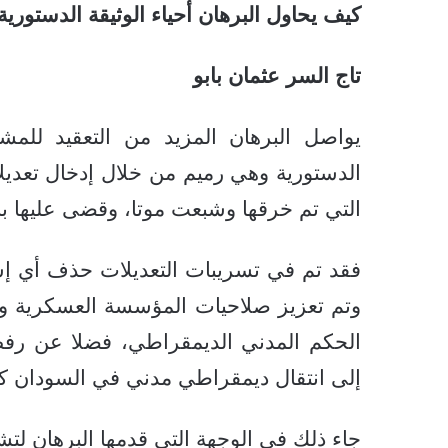
كيف يحاول البرهان أحياء الوثيقة الدستوري
تاج السر عثمان بابو
يواصل البرهان المزيد من التعقيد للمش
الدستورية وهي رميم من خلال إدخال تعديلا
التي تم خرقها وشبعت موتا، وقضى عليها بانقلابه في 25 أكتوبر الذي قا
فقد تم في تسريبات التعديلات حذف أي إشا
وتم تعزيز صلاحيات المؤسسة العسكرية وا
الحكم المدني الديمقراطي، فضلا عن رفض ا
إلى انتقال ديمقراطي مدني في السودان ك
جاء ذلك في الوجهة التي قدمها البرهان 