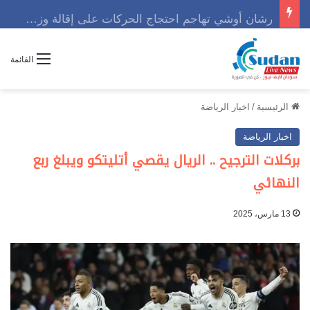
رشان أوشي تهاجم احتجاج الحركات على إقالة وزير وتوجه رسالة حاسمه
القائمة
الرئيسية
/
اخبار الرياضة
اخبار الرياضة
بركلات الترجيح .. الريال يقصي أتليتكو ويبلغ ربع
النهائي
13 مارس، 2025