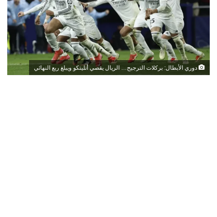
دوري الأبطال: بركلات الترجيح… الريال يقصي أتليتكو ويبلغ ربع النهائي