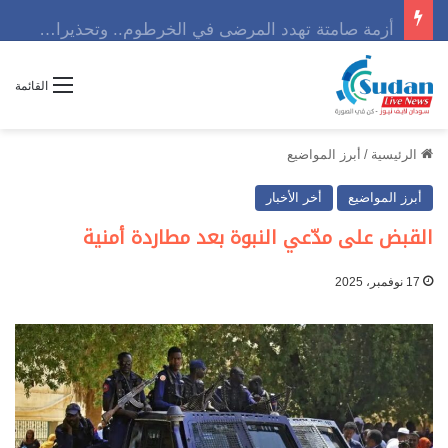
أزمة صامتة تهدد المرضى في الخرطوم.. وتحذيرات من كارثة إنسانية تلوح في الأفق
القائمة
الرئيسية
/
أبرز المواضيع
أبرز المواضيع
أخر الأخبار
القبض على مدّعي النبوة بعد مطاردة أمنية
17 نوفمبر، 2025