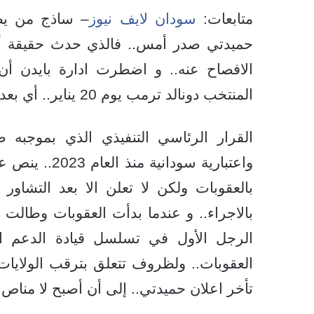
متابعات:
سودان لايف نيوز
– ساذج من يظن 
حميدتي صدر أمس.. فالذي حدث حقيقة أن
الافصاح عنه.. و اضطرت ادارة بايدن أن
المنتخب دونالد ترمب يوم 20 يناير.. أي بعد أقل من اسبوعين.
القرار الرئاسي التنفيذي الذي بموجب
واعتبارية سود
بالعقوبات ولكن لا تعلن الا بعد التشاو
بالاجراء.. و عندما بدأت العقوبات وطالت
الرجل الأول في تسلسل قيادة الدعم ا
العقوبات.. ولظروف تتعلق بترقب الولايات
تأخر اعلان حميدتي.. إلى أن أصبح لا مناص و