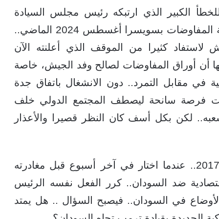
 للخطأ الكبير الذي ارتبكه رئيس مجلس السيادة
البرهان حينما عزف عن الانخراط في جولة المفاوضات بسويسرا أغسطس 2024 الماضي..
 لاستفاد كثيرا من الموقف الذي أعلنته الآن
نها أن أوراق المفاوضات لصالح وفد الجيش، خاصة
 في مقابل التمرد.. دون الانشغال باتفاق جدة
 فتلك الجولة كانت فرصة سانحة ليصطف المجتمع الدولي خلف
به.. لكن بكل أسف كان النظر قصيرا والأعذار
الآن .. كما فعل الرئيس أوباما في العام 2017.. عندما اختار في آخر أسبوع قبل مغادرته
اقتصادية ضد السودان.. كرر الفعل نفسه الرئيس
لأوضاع في السودان.. فيصبح السؤال .. هل يمتد
كية الجديدة بقيادة ترمب تجاه السودان؟