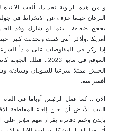
و من هذه الزاوية تحديدا، ألفت الانتباه
بحجج ضعيفة.. بينما لو شارك وفد الجيش
أمريكا..وأذكر أنني كتبت وتحدثت كثيرا حي
إذا ركز في المفاوضات على مبدأ الشرعية
الموقع في مايو 2023..
الجيش ممثلا شرعيا للسودان وسيادته وشع
أقصر منه.
البيت الأبيض أن يعلن إلغاء المقاطعة ال
بايدن وختم دفاتره بقرار مهم مؤثر على ا
أثر هذا القرار ليشكل سياسة الادارة الامري