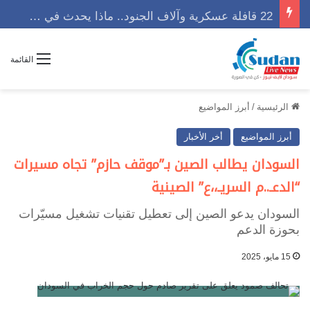
22 قافلة عسكرية وآلاف الجنود.. ماذا يحدث في كردفان مع تصاعد أزمة النازحين؟
القائمة
الرئيسية
/
أبرز المواضيع
أبرز المواضيع
أخر الأخبار
السودان يطالب الصين بـ”موقف حازم” تجاه مسيرات
“الدعـ..م السريـ،،ع” الصينية
السودان يدعو الصين إلى تعطيل تقنيات تشغيل مسيّرات
بحوزة الدعم
15 مايو، 2025