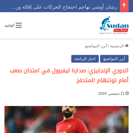
رشان أوشي تهاجم احتجاج الحركات على إقالة وزير وتوجه رسالة حاسمه
القائمة
الرئيسية
/
أبرز المواضيع
أبرز المواضيع
اخبار الرياضة
الدوري الإنجليزي: صدارة ليفربول في امتحان صعب
أمام توتنهام المتحفز
21 ديسمبر، 2024