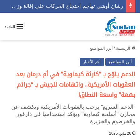
رشان أوشي تهاجم احتجاج الحركات على إقالة وزير وتوجه رسالة حاسمه
القائمة
الرئيسية
/
أبرز المواضيع
أبرز المواضيع
أخر الأخبار
الدعم يلوّح بـ “كارثة كيماوية” في أم درمان بعد
العقوبات الأمريكية.. واتهامات للجيش بـ “جرائم
بشعة” واسعة النطاق!
"الدعم السريع" يرحب بالعقوبات الأمريكية ويكشف عن
مخازن "أسلحة كيماوية" ويؤكد استخدامها في دارفور
والخرطوم والجزيرة
26 مايو، 2025