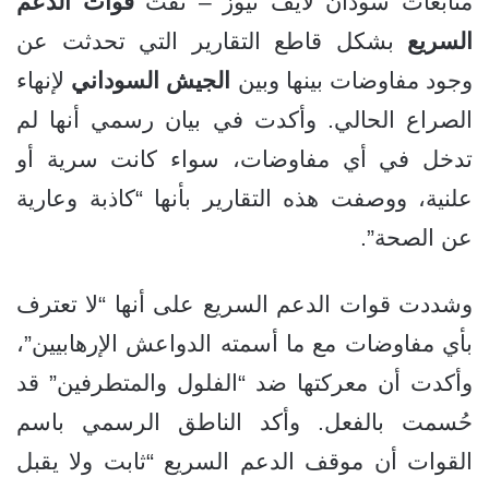
متابعات سودان لايف نيوز – نفت
قوات الدعم
السريع
بشكل قاطع التقارير التي تحدثت عن
وجود مفاوضات بينها وبين
الجيش السوداني
لإنهاء
الصراع الحالي. وأكدت في بيان رسمي أنها لم
تدخل في أي مفاوضات، سواء كانت سرية أو
علنية، ووصفت هذه التقارير بأنها “كاذبة وعارية
عن الصحة”.
وشددت قوات الدعم السريع على أنها “لا تعترف
بأي مفاوضات مع ما أسمته الدواعش الإرهابيين”،
وأكدت أن معركتها ضد “الفلول والمتطرفين” قد
حُسمت بالفعل. وأكد الناطق الرسمي باسم
القوات أن موقف الدعم السريع “ثابت ولا يقبل