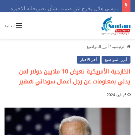
موسى هلال يخرج عن صمته بشأن تصريحاته الاخيرة
القائمة
الرئيسية
/
أبرز المواضيع
أبرز المواضيع
أخر الأخبار
الخارجية الأمريكية تعرض 10 ملايين دولار لمن
يدلي بمعلومات عن رجل أعمال سوداني شهير
6 يناير، 2024