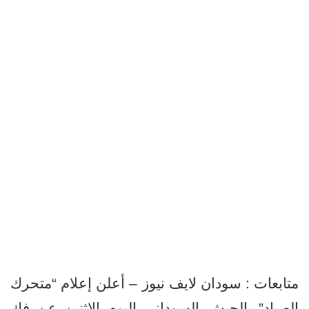
متابعات : سودان لايف نيوز – أعلن إعلام “متحرك
الصياد” بالجيش السوداني اليوم الاثنين عن فك