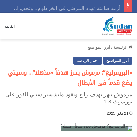
أزمة صامتة تهدد المرضى في الخرطوم.. وتحذيرات من كارثة إنسانية تلوح في الأفق
القائمة
الرئيسية
/
أبرز المواضيع
أبرز المواضيع
اخبار الرياضة
«البريمرليغ”: مرموش يحرز هدفاً «مذهلا”… وسيتي
يضع قدماً في الأبطال
مرموش يبهر بهدف رائع ويقود مانشستر سيتي للفوز على
بورنموث 3-1
21 مايو، 2025